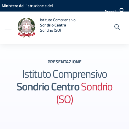
Vai ai contenuti
Vai al menu di navigazione
Vai al footer
Ministero dell'Istruzione e del
Accedi
Merito
Istituto Comprensivo
Sondrio Centro
Sondrio (SO)
PRESENTAZIONE
Istituto Comprensivo
Sondrio Centro
Sondrio
(SO)