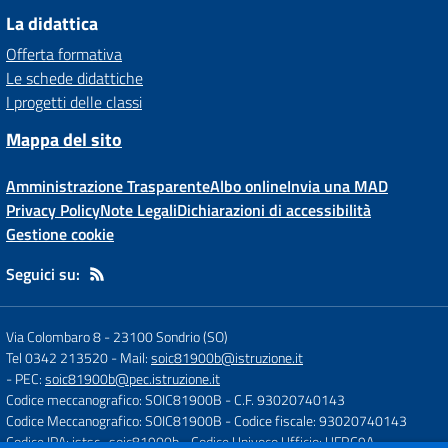
La didattica
Offerta formativa
Le schede didattiche
I progetti delle classi
Mappa del sito
Amministrazione Trasparente
Albo online
Invia una MAD
Privacy Policy
Note Legali
Dichiarazioni di accessibilità
Gestione cookie
Seguici su:
Via Colombaro 8
-
23100 Sondrio (SO)
Tel 0342 213520
- Mail:
soic81900b@istruzione.it
- PEC:
soic81900b@pec.istruzione.it
Codice meccanografico: SOIC81900B
- C.F. 93020740143
Codice Meccanografico: SOIC81900B
- Codice fiscale: 93020740143
Codice IPA: istsc_soic81900b
- Codice Univoco Ufficio: UFRC9A