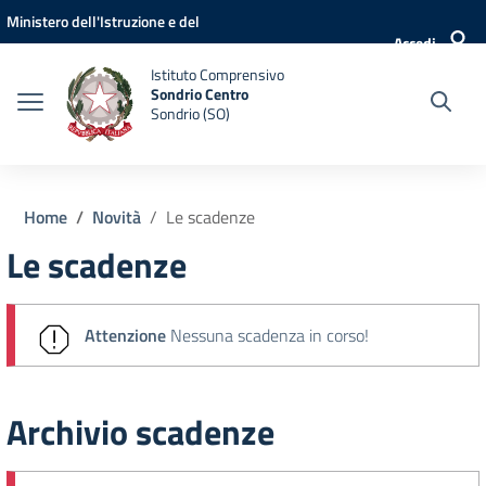
Vai ai contenuti
Vai al menu di navigazione
Vai al footer
Ministero dell'Istruzione e del
Accedi
Merito
Istituto Comprensivo
Sondrio Centro
Sondrio (SO)
Home
Novità
Le scadenze
Le scadenze
Attenzione
Nessuna scadenza in corso!
Archivio scadenze