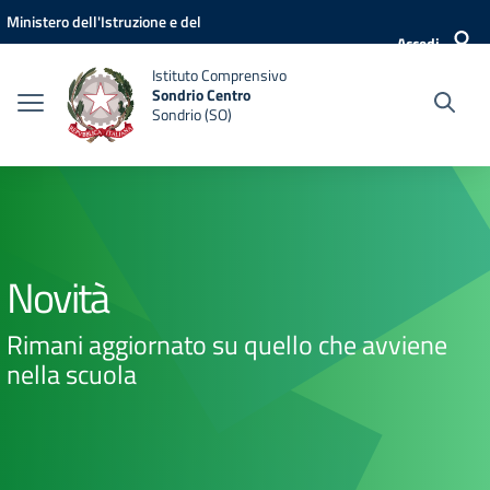
Vai ai contenuti
Vai al menu di navigazione
Vai al footer
Ministero dell'Istruzione e del
Accedi
Merito
Istituto Comprensivo
Sondrio Centro
Sondrio (SO)
Novità
Rimani aggiornato su quello che avviene
nella scuola