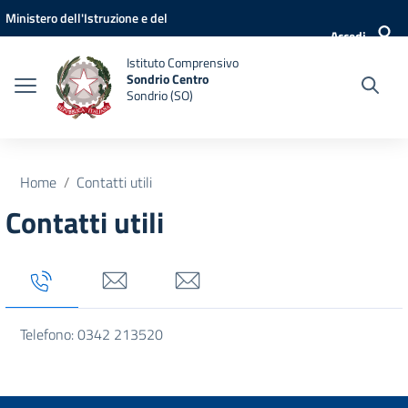
Vai ai contenuti
Vai al menu di navigazione
Vai al footer
Ministero dell'Istruzione e del
Accedi
Merito
Istituto Comprensivo
Sondrio Centro
Sondrio (SO)
Home
Contatti utili
Contatti utili
Tab titolo 1
Tab titolo 3
Tab titolo 4
Telefono: 0342 213520