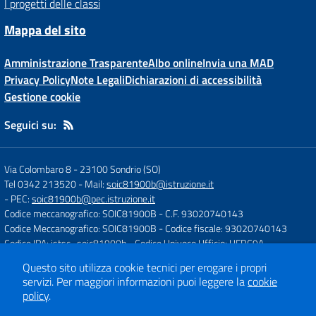
I progetti delle classi
Mappa del sito
Amministrazione Trasparente
Albo online
Invia una MAD
Privacy Policy
Note Legali
Dichiarazioni di accessibilità
Gestione cookie
Seguici su:
Via Colombaro 8
-
23100 Sondrio (SO)
Tel 0342 213520
- Mail:
soic81900b@istruzione.it
- PEC:
soic81900b@pec.istruzione.it
Codice meccanografico: SOIC81900B
- C.F. 93020740143
Codice Meccanografico: SOIC81900B
- Codice fiscale: 93020740143
Codice IPA: istsc_soic81900b
- Codice Univoco Ufficio: UFRC9A
Questo sito utilizza cookie tecnici per erogare i propri
servizi.
Per maggiori informazioni puoi leggere la
cookie
Concept & Design by
Designers Italia
policy
.
Sito web realizzato con CMS
SCUOLASTICO