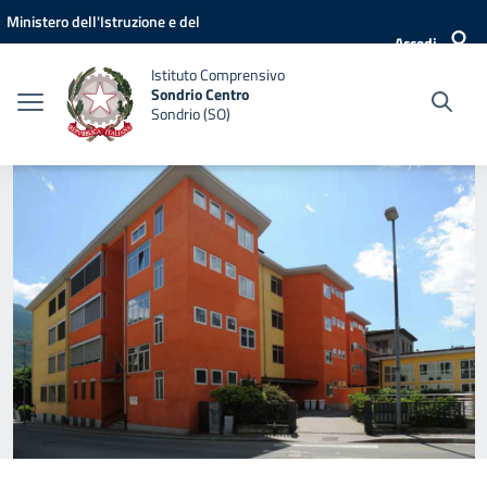
Vai ai contenuti
Vai al menu di navigazione
Vai al footer
Ministero dell'Istruzione e del
Accedi
Merito
Istituto Comprensivo
Sondrio Centro
Sondrio (SO)