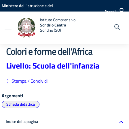
Vai ai contenuti
Vai al menu di navigazione
Vai al footer
Ministero dell'Istruzione e del
Accedi
Merito
Istituto Comprensivo
Sondrio Centro
Sondrio (SO)
Colori e forme dell'Africa
Livello: Scuola dell'infanzia
Stampa / Condividi
Argomenti
Scheda didattica
Indice della pagina