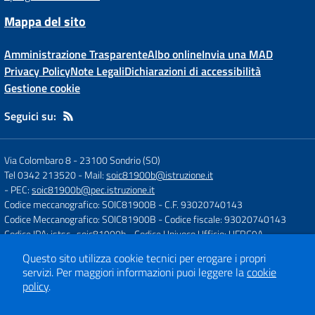
Mappa del sito
Amministrazione Trasparente
Albo online
Invia una MAD
Privacy Policy
Note Legali
Dichiarazioni di accessibilità
Gestione cookie
Seguici su:
Via Colombaro 8
-
23100 Sondrio (SO)
Tel 0342 213520
- Mail:
soic81900b@istruzione.it
- PEC:
soic81900b@pec.istruzione.it
Codice meccanografico: SOIC81900B
- C.F. 93020740143
Codice Meccanografico: SOIC81900B
- Codice fiscale: 93020740143
Codice IPA: istsc_soic81900b
- Codice Univoco Ufficio: UFRC9A
Questo sito utilizza cookie tecnici per erogare i propri
servizi.
Per maggiori informazioni puoi leggere la
cookie
Concept & Design by
Designers Italia
policy
.
Sito web realizzato con CMS
SCUOLASTICO