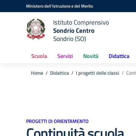
Vai ai contenuti
Vai al menu di navigazione
Vai al footer
Ministero dell'Istruzione e del Merito
Istituto Comprensivo
Sondrio Centro
Sondrio (SO)
Scuola
Servizi
Novità
Didattica
Home
Didattica
I progetti delle classi
Cont
PROGETTI DI ORIENTAMENTO
Continuità scuola