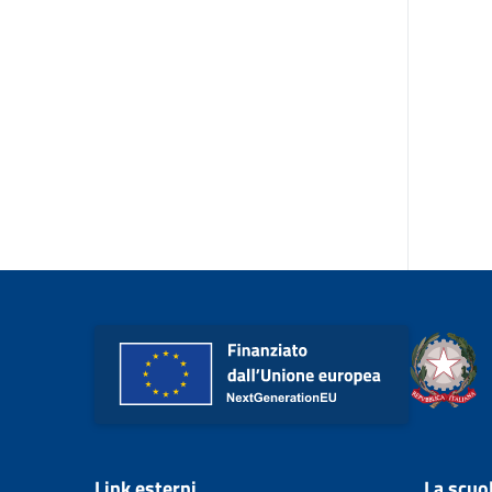
Link esterni
La scuo