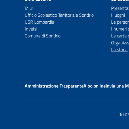
Miur
Presenta
Ufficio Scolastico Territoriale Sondrio
I luoghi
USR Lombardia
Le perso
Invalsi
I numeri 
Comune di Sondrio
Le carte 
Organizz
La storia
Amministrazione Trasparente
Albo online
Invia una 
Tel 