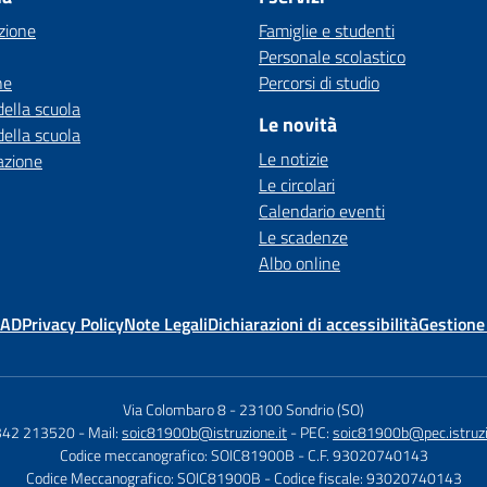
zione
Famiglie e studenti
Personale scolastico
ne
Percorsi di studio
della scuola
Le novità
della scuola
Le notizie
azione
Le circolari
Calendario eventi
Le scadenze
Albo online
MAD
Privacy Policy
Note Legali
Dichiarazioni di accessibilità
Gestione
Via Colombaro 8
-
23100 Sondrio (SO)
0342 213520
- Mail:
soic81900b@istruzione.it
- PEC:
soic81900b@pec.istruzi
Codice meccanografico: SOIC81900B
- C.F. 93020740143
Codice Meccanografico: SOIC81900B
- Codice fiscale: 93020740143