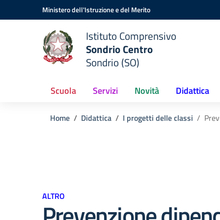
Vai ai contenuti
Vai al menu di navigazione
Vai al footer
Ministero dell'Istruzione e del Merito
Istituto Comprensivo
Sondrio Centro
Sondrio (SO)
Scuola
Servizi
Novità
Didattica
Home
Didattica
I progetti delle classi
Prev
ALTRO
Prevenzione dipen